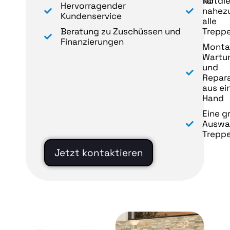
für
Notdi
Hervorragender
nahez
Kundenservice
alle
Beratung zu Zuschüssen und
Trepp
Finanzierungen
Monta
Wartu
und
Repara
aus ei
Hand
Eine g
Auswa
Treppe
Jetzt kontaktieren