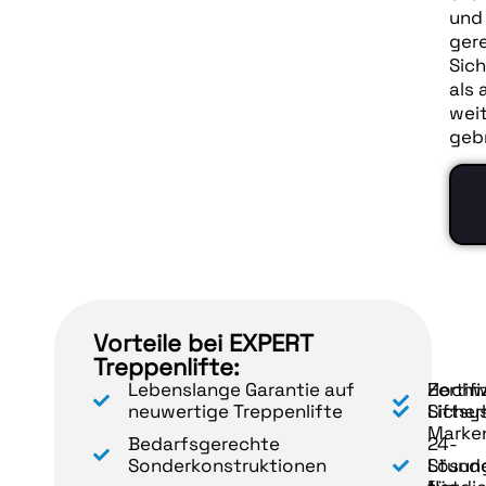
und 
gere
Sich
als 
weit
gebr
Vorteile bei EXPERT
Treppenlifte:
Lebenslange Garantie auf
Hochw
Zertifi
neuwertige Treppenlifte
Liftsy
Sicher
Marken
Bedarfsgerechte
24-
Sonderkonstruktionen
Lösun
Stund