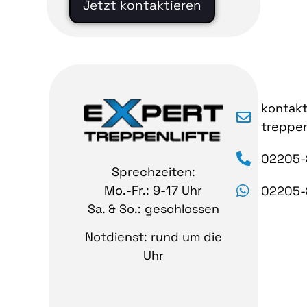
Jetzt kontaktieren
kontak
treppen
02205-
Sprechzeiten:
Mo.-Fr.: 9-17 Uhr
02205-
Sa. & So.: geschlossen
Notdienst: rund um die
Uhr