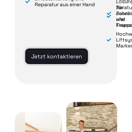
Lösun
Reparatur aus einer Hand
Beratu
für
Zusch
nahez
und
alle
Finanz
Trepp
Hochw
Liftsy
Marken
Jetzt kontaktieren