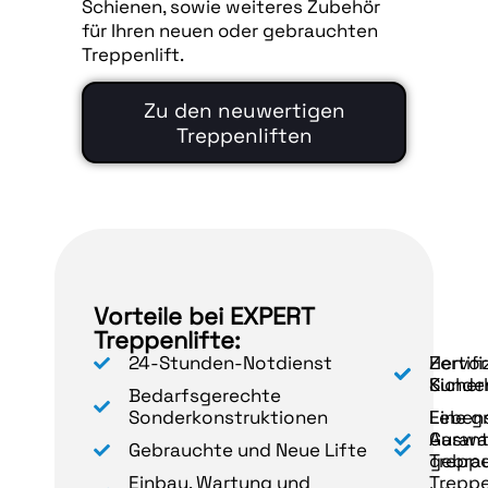
Schienen, sowie weiteres Zubehör
für Ihren neuen oder gebrauchten
Treppenlift.
Zu den neuwertigen
Treppenliften
Vorteile bei EXPERT
Treppenlifte:
24-Stunden-Notdienst
Hervo
Zertifi
Kunde
Sicher
Bedarfsgerechte
Sonderkonstruktionen
Leben
Eine g
Garant
Auswa
Gebrauchte und Neue Lifte
gebra
Treppe
Einbau, Wartung und
Treppe